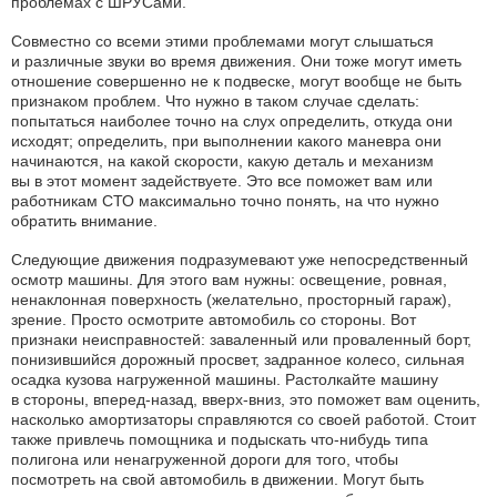
проблемах с ШРУСами.
Совместно со всеми этими проблемами могут слышаться
и различные звуки во время движения. Они тоже могут иметь
отношение совершенно не к подвеске, могут вообще не быть
признаком проблем. Что нужно в таком случае сделать:
попытаться наиболее точно на слух определить, откуда они
исходят; определить, при выполнении какого маневра они
начинаются, на какой скорости, какую деталь и механизм
вы в этот момент задействуете. Это все поможет вам или
работникам СТО максимально точно понять, на что нужно
обратить внимание.
Следующие движения подразумевают уже непосредственный
осмотр машины. Для этого вам нужны: освещение, ровная,
ненаклонная поверхность (желательно, просторный гараж),
зрение. Просто осмотрите автомобиль со стороны. Вот
признаки неисправностей: заваленный или проваленный борт,
понизившийся дорожный просвет, задранное колесо, сильная
осадка кузова нагруженной машины. Растолкайте машину
в стороны, вперед-назад, вверх-вниз, это поможет вам оценить,
насколько амортизаторы справляются со своей работой. Стоит
также привлечь помощника и подыскать что-нибудь типа
полигона или ненагруженной дороги для того, чтобы
посмотреть на свой автомобиль в движении. Могут быть