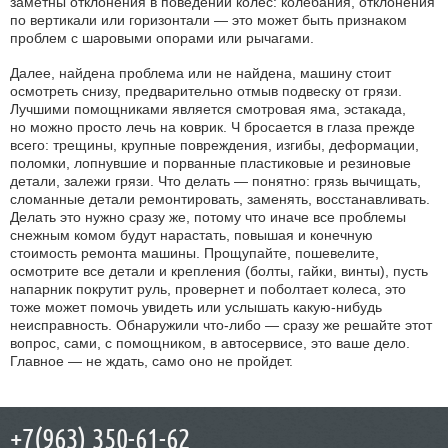
заметны отклонения в поведении колес: колебания, отклонения
по вертикали или горизонтали — это может быть признаком
проблем с шаровыми опорами или рычагами.
Далее, найдена проблема или не найдена, машину стоит
осмотреть снизу, предварительно отмыв подвеску от грязи.
Лучшими помощниками является смотровая яма, эстакада,
но можно просто лечь на коврик. Ч бросается в глаза прежде
всего: трещины, крупные повреждения, изгибы, деформации,
поломки, лопнувшие и порванные пластиковые и резиновые
детали, залежи грязи. Что делать — понятно: грязь вычищать,
сломанные детали ремонтировать, заменять, восстанавливать.
Делать это нужно сразу же, потому что иначе все проблемы
снежным комом будут нарастать, повышая и конечную
стоимость ремонта машины. Прощупайте, пошевелите,
осмотрите все детали и крепления (болты, гайки, винты), пусть
напарник покрутит руль, провернет и поболтает колеса, это
тоже может помочь увидеть или услышать какую-нибудь
неисправность. Обнаружили что-либо — сразу же решайте этот
вопрос, сами, с помощником, в автосервисе, это ваше дело.
Главное — не ждать, само оно не пройдет.
+7(963) 350-61-62