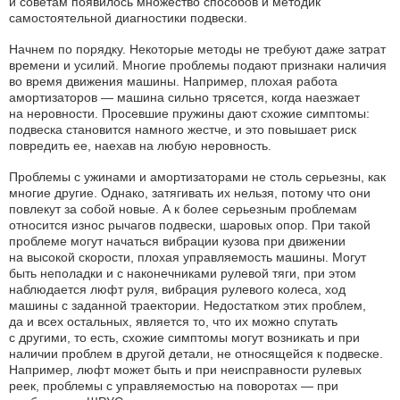
и советам появилось множество способов и методик
самостоятельной диагностики подвески.
Начнем по порядку. Некоторые методы не требуют даже затрат
времени и усилий. Многие проблемы подают признаки наличия
во время движения машины. Например, плохая работа
амортизаторов — машина сильно трясется, когда наезжает
на неровности. Просевшие пружины дают схожие симптомы:
подвеска становится намного жестче, и это повышает риск
повредить ее, наехав на любую неровность.
Проблемы с ужинами и амортизаторами не столь серьезны, как
многие другие. Однако, затягивать их нельзя, потому что они
повлекут за собой новые. А к более серьезным проблемам
относится износ рычагов подвески, шаровых опор. При такой
проблеме могут начаться вибрации кузова при движении
на высокой скорости, плохая управляемость машины. Могут
быть неполадки и с наконечниками рулевой тяги, при этом
наблюдается люфт руля, вибрация рулевого колеса, ход
машины с заданной траектории. Недостатком этих проблем,
да и всех остальных, является то, что их можно спутать
с другими, то есть, схожие симптомы могут возникать и при
наличии проблем в другой детали, не относящейся к подвеске.
Например, люфт может быть и при неисправности рулевых
реек, проблемы с управляемостью на поворотах — при